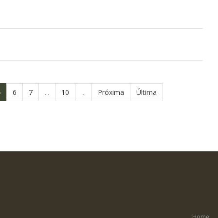
5
6
7
...
10
...
Próxima
Última
Home