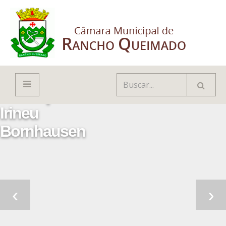
Paço
Municipal
Irineu
Bornhausen
‹
›