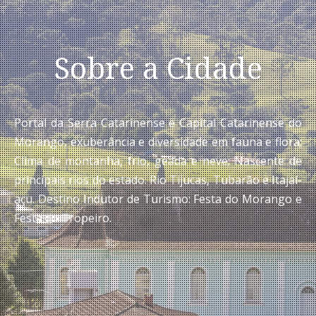
Sobre a Cidade
Portal da Serra Catarinense e Capital Catarinense do
Morango, exuberância e diversidade em fauna e flora;
Clima de montanha, frio, geada e neve; Nascente de
principais rios do estado: Rio Tijucas, Tubarão e Itajaí-
açu. Destino Indutor de Turismo: Festa do Morango e
Festa do Tropeiro.