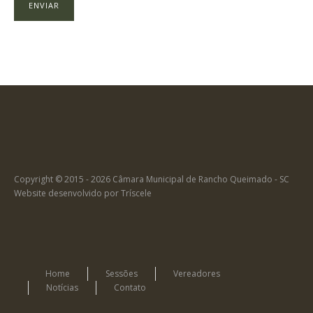
Copyright © 2015 - 2026 Câmara Municipal de Rancho Queimado - SC
Website desenvolvido por
Tríscele
Home
Sessões
Vereadores
Notícias
Contato