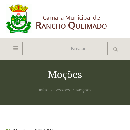
Moções
Início
Sessões
Moções